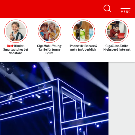
Deal
: Kinder-
GigaMobil Young:
iPhone 18: Release &
GigaCube-Tarife:
Smartwatches bei
Tarife für junge
mehr im Überblick
Highspeed-Internet
Vodafone
Leute