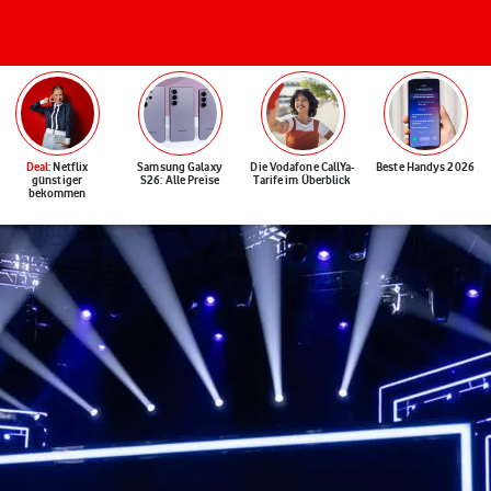
Deal
: Netflix
Samsung Galaxy
Die Vodafone CallYa-
Beste Handys 2026
günstiger
S26: Alle Preise
Tarife im Überblick
bekommen