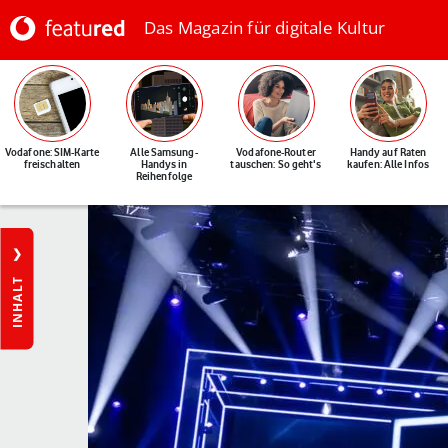
Das Magazin für digitale Kultur
Vodafone: SIM-Karte
Alle Samsung-
Vodafone-Router
Handy auf Raten
freischalten
Handys in
tauschen: So geht's
kaufen: Alle Infos
Reihenfolge
INHALT