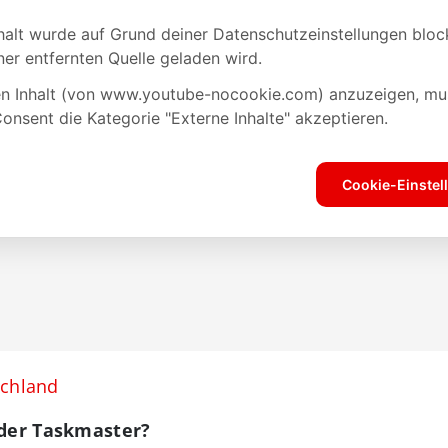
schland
 der Taskmaster?