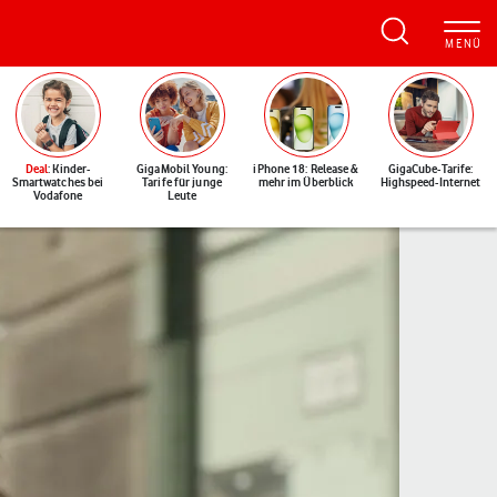
Deal
: Kinder-
GigaMobil Young:
iPhone 18: Release &
GigaCube-Tarife:
Smartwatches bei
Tarife für junge
mehr im Überblick
Highspeed-Internet
Vodafone
Leute