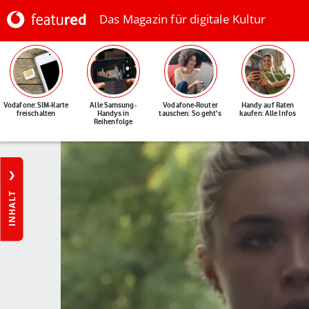
Das Magazin für digitale Kultur
Vodafone: SIM-Karte
Alle Samsung-
Vodafone-Router
Handy auf Raten
freischalten
Handys in
tauschen: So geht's
kaufen: Alle Infos
Reihenfolge
INHALT