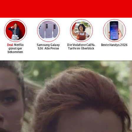
Deal
: Netflix
Samsung Galaxy
Die Vodafone CallYa-
Beste Handys 2026
günstiger
S26: Alle Preise
Tarife im Überblick
bekommen