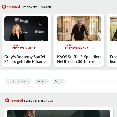
red
featu
LESEEMPFEHLUNGEN
TV &
TV &
ENTERTAINMENT
ENTERTAINMENT
Grey's Anatomy Staffel
KAOS Staffel 2: Spendiert
Fro
21 – so geht die Hitserie
Netflix den Göttern eine
kom
weiter
Fortsetzung?
Pri
Entertainment
Serien
Serie
red
featu
LESEEMPFEHLUNGEN