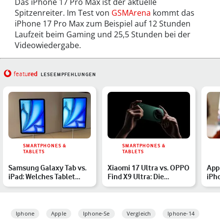
Das iPhone 17 Pro Max ist der aktuelle
Spitzenreiter. Im Test von
GSMArena
kommt das
iPhone 17 Pro Max zum Beispiel auf 12 Stunden
Laufzeit beim Gaming und 25,5 Stunden bei der
Videowiedergabe.
red
featu
LESEEMPFEHLUNGEN
SMARTPHONES &
SMARTPHONES &
TABLETS
TABLETS
Samsung Galaxy Tab vs.
Xiaomi 17 Ultra vs. OPPO
App
iPad: Welches Tablet
Find X9 Ultra: Die
iPho
passt zu Dir?
Kamera-Monster im Ver…
Wat
Iphone
Apple
Iphone-Se
Vergleich
Iphone-14