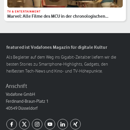
TV & ENTERTAINMENT
Marvel: Alle Filme des MCU in der chronologischen
Reihenfolge
featured ist Vodafones Magazin für digitale Kultur
Als Begleiter auf dem Weg ins Gigabit-Zeitalter liefern wir die
besten Stories zu Smartphone-Highlights, Gadgets, den
heißesten Tech-News und Kino- und TV-Höhepunkte.
Anschrift
Vodafone GmbH
Ferdinand-Braun-Platz 1
40549 Düsseldorf