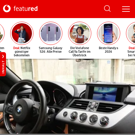
ten
Deal
: Netflix
Samsung Galaxy
Die Vodafone
Beste Handys
Deal
e
günstiger
S26: Alle Preise
CallYa-Tarife im
2026
Smar
bekommen
Überblick
bei 
INHALT