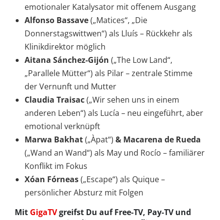
emotionaler Katalysator mit offenem Ausgang
Alfonso Bassave
(„Matices“, „Die
Donnerstagswittwen“) als Lluís – Rückkehr als
Klinikdirektor möglich
Aitana Sánchez-Gijón
(„The Low Land“,
„Parallele Mütter“) als Pilar – zentrale Stimme
der Vernunft und Mutter
Claudia Traisac
(„Wir sehen uns in einem
anderen Leben“) als Lucía – neu eingeführt, aber
emotional verknüpft
Marwa Bakhat
(„Àpat“)
& Macarena de Rueda
(„Wand an Wand“) als May und Rocío – familiärer
Konflikt im Fokus
Xóan Fórneas
(„Escape“) als Quique –
persönlicher Absturz mit Folgen
Mit
GigaTV
greifst Du auf Free-TV, Pay-TV und