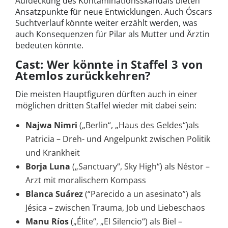
Aufdeckung des Kontaminationsskandals bieten
Ansatzpunkte für neue Entwicklungen. Auch Óscars
Suchtverlauf könnte weiter erzählt werden, was
auch Konsequenzen für Pilar als Mutter und Ärztin
bedeuten könnte.
Cast: Wer könnte in Staffel 3 von
Atemlos zurückkehren?
Die meisten Hauptfiguren dürften auch in einer
möglichen dritten Staffel wieder mit dabei sein:
Najwa Nimri
(„Berlin“, „Haus des Geldes“)als
Patricia – Dreh- und Angelpunkt zwischen Politik
und Krankheit
Borja Luna
(„Sanctuary“, Sky High“) als Néstor –
Arzt mit moralischem Kompass
Blanca Suárez
(“Parecido a un asesinato”) als
Jésica – zwischen Trauma, Job und Liebeschaos
Manu Ríos
(„Élite“, „El Silencio“) als Biel –