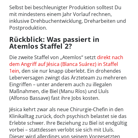
Selbst bei beschleunigter Produktion solltest Du
mit mindestens einem Jahr Vorlauf rechnen,
inklusive Drehbuchentwicklung, Dreharbeiten und
Postproduktion.
Rückblick: Was passiert in
Atemlos Staffel 2?
Die zweite Staffel von „Atemlos“ setzt
direkt nach
dem Angriff auf Jésica (Blanca Suárez) in Staffel
1ein
, den sie nur knapp überlebt. Ein drohendes
Leberversagen zwingt das Ärzteteam zu mehreren
Eingriffen – unter anderem auch zu illegalen
Maßnahmen, die Biel (Manu Ríos) und Lluís
(Alfonso Bassave) fast ihre Jobs kosten.
Jésica kehrt zwar als neue Chirurgie-Chefin in den
Klinikalltag zurück, doch psychisch belastet sie das
Erlebte schwer. Ihre Beziehung zu Biel ist endgültig
vorbei – stattdessen verlobt sie sich mit Lluís.
Dieser wird allerdings von seinem Vorgesetzten