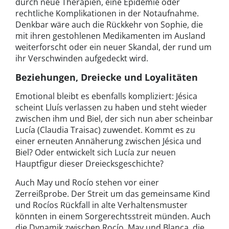
durch neue Therapien, eine Epidemie oder
rechtliche Komplikationen in der Notaufnahme.
Denkbar wäre auch die Rückkehr von Sophie, die
mit ihren gestohlenen Medikamenten im Ausland
weiterforscht oder ein neuer Skandal, der rund um
ihr Verschwinden aufgedeckt wird.
Beziehungen, Dreiecke und Loyalitäten
Emotional bleibt es ebenfalls kompliziert: Jésica
scheint Lluís verlassen zu haben und steht wieder
zwischen ihm und Biel, der sich nun aber scheinbar
Lucía (Claudia Traisac) zuwendet. Kommt es zu
einer erneuten Annäherung zwischen Jésica und
Biel? Oder entwickelt sich Lucía zur neuen
Hauptfigur dieser Dreiecksgeschichte?
Auch May und Rocío stehen vor einer
Zerreißprobe. Der Streit um das gemeinsame Kind
und Rocíos Rückfall in alte Verhaltensmuster
könnten in einem Sorgerechtsstreit münden. Auch
die Dynamik zwischen Rocío, May und Blanca, die