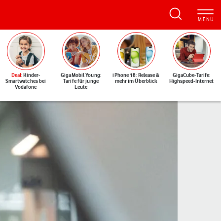
Deal
: Kinder-
GigaMobil Young:
iPhone 18: Release &
GigaCube-Tarife:
Smartwatches bei
Tarife für junge
mehr im Überblick
Highspeed-Internet
Vodafone
Leute