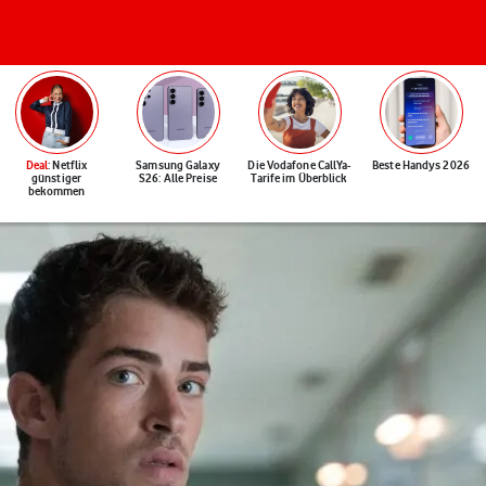
Deal
: Netflix
Samsung Galaxy
Die Vodafone CallYa-
Beste Handys 2026
günstiger
S26: Alle Preise
Tarife im Überblick
bekommen