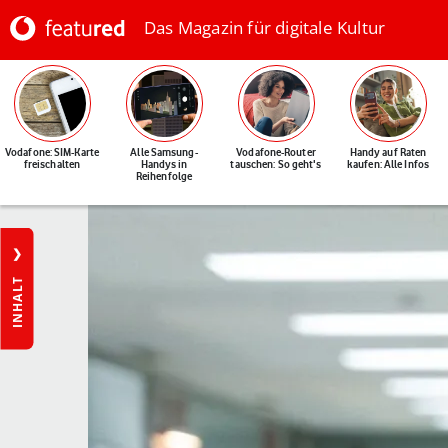
Das Magazin für digitale Kultur
Vodafone: SIM-Karte
Alle Samsung-
Vodafone-Router
Handy auf Raten
freischalten
Handys in
tauschen: So geht's
kaufen: Alle Infos
Reihenfolge
INHALT