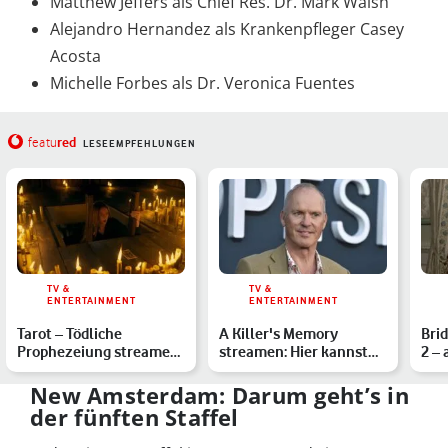
Matthew Jeffers als Chief Res. Dr. Mark Walsh
Alejandro Hernandez als Krankenpfleger Casey
Acosta
Michelle Forbes als Dr. Veronica Fuentes
red
featu
LESEEMPFEHLUNGEN
TV &
TV &
ENTERTAINMENT
ENTERTAINMENT
Tarot – Tödliche
A Killer's Memory
Brid
Prophezeiung streamen:
streamen: Hier kannst
2 – 
Den Horrorfilm im
Du den Thriller sehen
Sta
Heimkin…
New Amsterdam: Darum geht’s in
der fünften Staffel