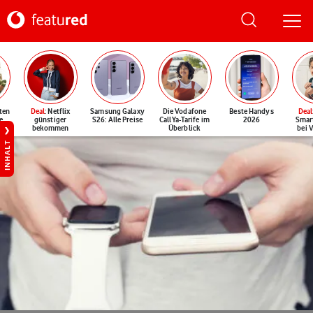
ten
Deal
: Netflix
Samsung Galaxy
Die Vodafone
Beste Handys
Deal
e
günstiger
S26: Alle Preise
CallYa-Tarife im
2026
Smar
bekommen
Überblick
bei 
INHALT