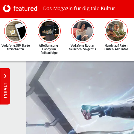
Das Magazin für digitale Kultur
Vodafone: SIM-Karte
Alle Samsung-
Vodafone-Router
Handy auf Raten
freischalten
Handys in
tauschen: So geht's
kaufen: Alle Infos
Reihenfolge
INHALT