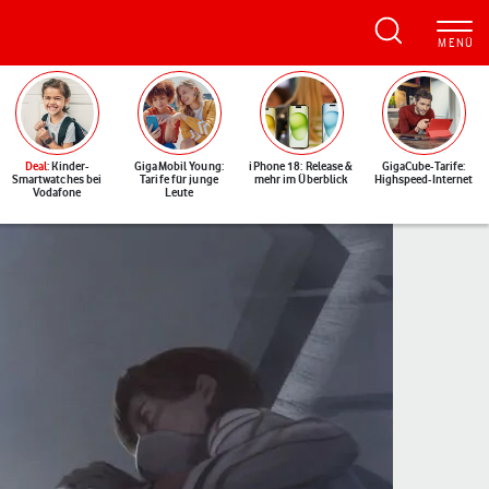
Deal
: Kinder-
GigaMobil Young:
iPhone 18: Release &
GigaCube-Tarife:
Smartwatches bei
Tarife für junge
mehr im Überblick
Highspeed-Internet
Vodafone
Leute