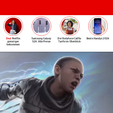
Deal
: Netflix
Samsung Galaxy
Die Vodafone CallYa-
Beste Handys 2026
günstiger
S26: Alle Preise
Tarife im Überblick
bekommen