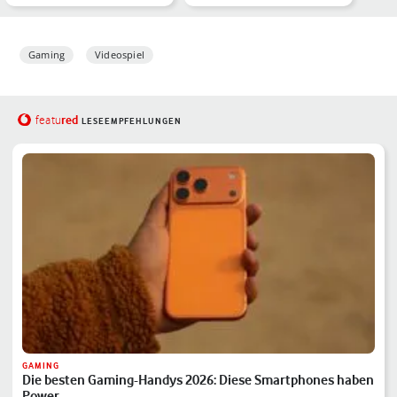
Jahre Skateboard-Kult …
Game-Baukästen
designst…
Gaming
Videospiel
red
featu
LESEEMPFEHLUNGEN
GAMING
Die besten Gaming-Handys 2026: Diese Smartphones haben
Power