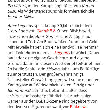
C
orporation
(IMC) schickt Elite-Söldner, die
Apex
Predators
, in den Kampf, angeführt von
Kuben
Blisk
. Als Widerstandsbündnis formiert sich die
Frontier Militia
.
Apex Legends
spielt knapp 30 Jahre nach dem
Story-Ende von
Titanfall 2
. Kuben Blisk bewirbt
inzwischen die
Apex Games
, eine Art Spiel auf
Leben und Tod. Am Ende winken Ruhm und Geld.
Mittlerweile haben sich eine Handvoll Teilnehmer
und Teilnehmerinnen als
Legends
bewährt. Dabei
hat jeder eine eigene Geschichte und eigene
Gründe dafür, an diesem Wettkampf teilzunehmen.
So ist die Sanitäterin
Lifeline
dabei, um Bedürftige
zu unterstützen. Der größenwahnsinnige
Fallensteller
Caustic
hingegen, will seine neuesten
Kampfgase auf Wirksamkeit testen. Einzig über
Bloodhound
ist nichts bekannt, außer dass
er/sie/es unfassbar gefährlich ist. Auch einige
Gamer aus der LGBTQ-Szene sind begeistert von
der diversen Figurenauswahl, wie
Pinknews