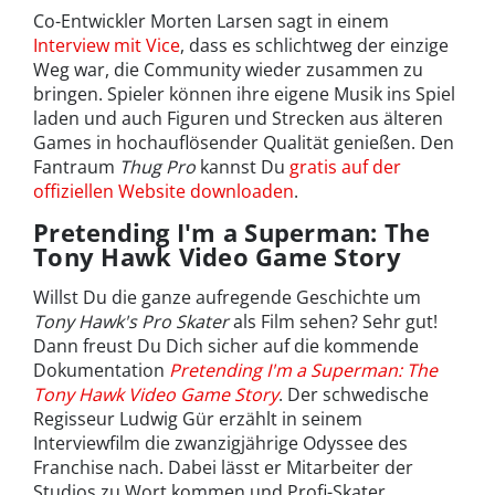
Co-Entwickler Morten Larsen sagt in einem
Interview mit Vice
, dass es schlichtweg der einzige
Weg war, die Community wieder zusammen zu
bringen. Spieler können ihre eigene Musik ins Spiel
laden und auch Figuren und Strecken aus älteren
Games in hochauflösender Qualität genießen. Den
Fantraum
Thug Pro
kannst Du
gratis auf der
offiziellen Website downloaden
.
Pretending I'm a Superman: The
Tony Hawk Video Game Story
Willst Du die ganze aufregende Geschichte um
Tony Hawk's Pro Skater
als Film sehen? Sehr gut!
Dann freust Du Dich sicher auf die kommende
Dokumentation
Pretending I'm a Superman: The
Tony Hawk Video Game Story
. Der schwedische
Regisseur Ludwig Gür erzählt in seinem
Interviewfilm die zwanzigjährige Odyssee des
Franchise nach. Dabei lässt er Mitarbeiter der
Studios zu Wort kommen und Profi-Skater,