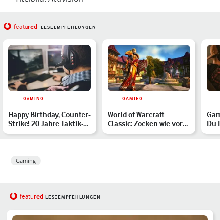
red
featu
LESEEMPFEHLUNGEN
GAMING
GAMING
Happy Birthday, Counter-
World of Warcraft
Gam
Strike! 20 Jahre Taktik-
Classic: Zocken wie vor
Du 
Kult
15 Jahren
Pote
aus
Gaming
red
featu
LESEEMPFEHLUNGEN