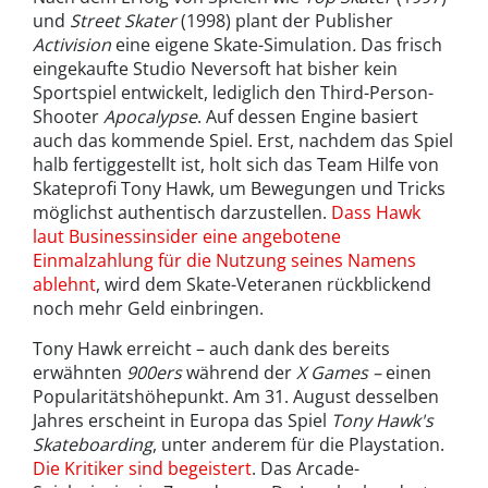
und
Street Skater
(1998) plant der Publisher
Activision
eine eigene Skate-Simulation
.
Das frisch
eingekaufte Studio Neversoft hat bisher kein
Sportspiel entwickelt, lediglich den Third-Person-
Shooter
Apocalypse
. Auf dessen Engine basiert
auch das kommende Spiel. Erst, nachdem das Spiel
halb fertiggestellt ist, holt sich das Team Hilfe von
Skateprofi Tony Hawk, um Bewegungen und Tricks
möglichst authentisch darzustellen.
Dass Hawk
laut Businessinsider eine angebotene
Einmalzahlung für die Nutzung seines Namens
ablehnt
, wird dem Skate-Veteranen rückblickend
noch mehr Geld einbringen.
Tony Hawk erreicht – auch dank des bereits
erwähnten
900ers
während der
X Games –
einen
Popularitätshöhepunkt. Am 31. August desselben
Jahres erscheint in Europa das Spiel
Tony Hawk's
Skateboarding
, unter anderem für die Playstation.
Die Kritiker sind
begeistert
. Das Arcade-