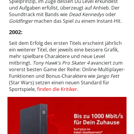
Spielprinzip, im Zuge dessen Du Level erkundest
und Aufgaben erfüllst, überzeugt auf Anhieb. Der
Soundtrack mit Bands wie
Dead Kennedys
oder
Goldfinger
machen das Spiel zu einem Instant-Hit.
2002
:
Seit dem Erfolg des ersten Titels erscheint jährlich
ein weiterer Titel, der jeweils eine bessere Grafik,
mehr spielbare Charaktere und neue Level
mitbringt.
Tony Hawk's Pro Skater 4
avanciert zum
vorerst besten Game der Reihe: Online-Multiplayer-
Funktionen und Bonus-Charaktere wie
Jango Fett
(Star Wars) setzen einen neuen Standard für
Sportspiele,
finden die Kritiker
.