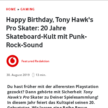
HOME
»
GAMING
Happy Birthday, Tony Hawk's
Pro Skater: 20 Jahre
Skateboard-Kult mit Punk-
Rock-Sound
Featured Redaktion
30. August 2019
13 min.
Du hast früher mit der allerersten Playstation
gezockt? Dann gehörte mit Sicherheit
Tony
Hawk's Pro
Skater zu Deiner Spielesammlung!
In diesem Jahr feiert das Kultspiel seinen 20.
Geburtstag. Wir lassen eine Reihe Revue