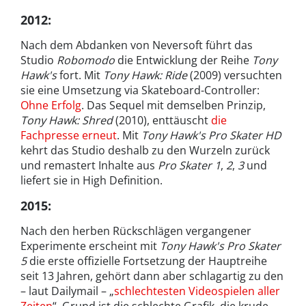
2012
:
Nach dem Abdanken von Neversoft führt das
Studio
Robomodo
die Entwicklung der Reihe
Tony
Hawk's
fort. Mit
Tony Hawk: Ride
(2009) versuchten
sie eine Umsetzung via Skateboard-Controller:
Ohne Erfolg
. Das Sequel mit demselben Prinzip,
Tony Hawk: Shred
(2010), enttäuscht
die
Fachpresse erneut
. Mit
Tony Hawk's Pro Skater HD
kehrt das Studio deshalb zu den Wurzeln zurück
und remastert Inhalte aus
Pro Skater 1
,
2
,
3
und
liefert sie in High Definition.
2015
:
Nach den herben Rückschlägen vergangener
Experimente erscheint mit
Tony Hawk's Pro Skater
5
die erste offizielle Fortsetzung der Hauptreihe
seit 13 Jahren, gehört dann aber schlagartig zu den
– laut Dailymail – „
schlechtesten Videospielen aller