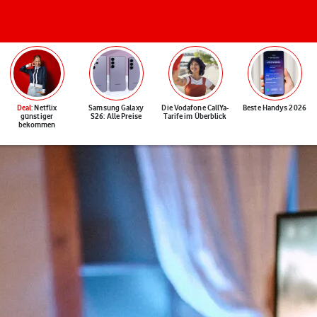
Deal
: Netflix
Samsung Galaxy
Die Vodafone CallYa-
Beste Handys 2026
günstiger
S26: Alle Preise
Tarife im Überblick
bekommen