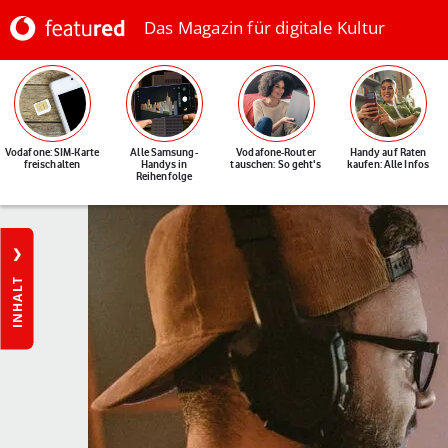
Das Magazin für digitale Kultur
Vodafone: SIM-Karte
Alle Samsung-
Vodafone-Router
Handy auf Raten
freischalten
Handys in
tauschen: So geht's
kaufen: Alle Infos
Reihenfolge
INHALT