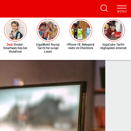
Deal
: Kinder-
GigaMobil Young:
iPhone 18: Release &
GigaCube-Tarife:
Smartwatches bei
Tarife für junge
mehr im Überblick
Highspeed-Internet
Vodafone
Leute