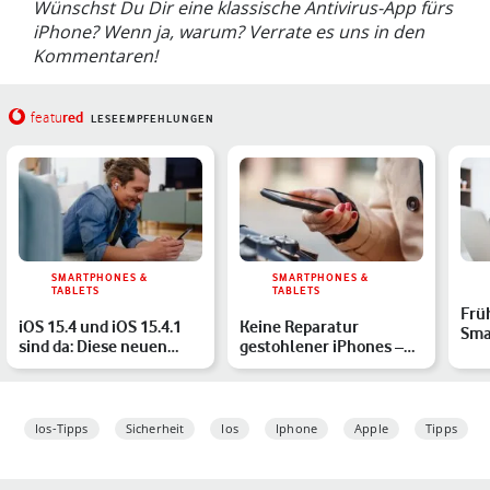
Wünschst Du Dir eine klassische Antivirus-App fürs
iPhone? Wenn ja, warum? Verrate es uns in den
Kommentaren!
red
featu
LESEEMPFEHLUNGEN
SMARTPHONES &
SMARTPHONES &
TABLETS
TABLETS
Frü
iOS 15.4 und iOS 15.4.1
Keine Reparatur
Sma
sind da: Diese neuen
gestohlener iPhones –
Du 
Features erwarten Di…
das steckt dahinter
Ios-Tipps
Sicherheit
Ios
Iphone
Apple
Tipps