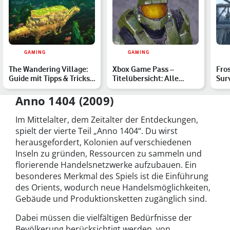
GAMING
GAMING
The Wandering Village:
Xbox Game Pass –
Fros
Guide mit Tipps & Tricks
Titelübersicht: Alle
Sur
zu Wissen, Gebäud…
verfügbaren Spiele im
bek
März …
Nac
Anno 1404 (2009)
Im Mittelalter, dem Zeitalter der Entdeckungen,
spielt der vierte Teil „Anno 1404“. Du wirst
herausgefordert, Kolonien auf verschiedenen
Inseln zu gründen, Ressourcen zu sammeln und
florierende Handelsnetzwerke aufzubauen. Ein
besonderes Merkmal des Spiels ist die Einführung
des Orients, wodurch neue Handelsmöglichkeiten,
Gebäude und Produktionsketten zugänglich sind.
Dabei müssen die vielfältigen Bedürfnisse der
Bevölkerung berücksichtigt werden, von