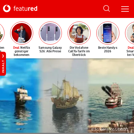
ten
Deal
: Netflix
Samsung Galaxy
Die Vodafone
Beste Handys
Deal
e
günstiger
S26: Alle Preise
CallYa-Tarife im
2026
Smar
bekommen
Überblick
bei 
INHALT
©Screenshot/Ubisoft