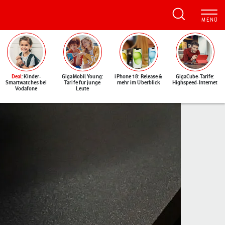
Deal
: Kinder-
GigaMobil Young:
iPhone 18: Release &
GigaCube-Tarife:
Smartwatches bei
Tarife für junge
mehr im Überblick
Highspeed-Internet
Vodafone
Leute