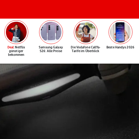
Deal
: Netflix
Samsung Galaxy
Die Vodafone CallYa-
Beste Handys 2026
günstiger
S26: Alle Preise
Tarife im Überblick
bekommen