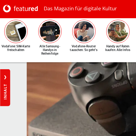
Das Magazin für digitale Kultur
Vodafone: SIM-Karte
Alle Samsung-
Vodafone-Router
Handy auf Raten
freischalten
Handys in
tauschen: So geht's
kaufen: Alle Infos
Reihenfolge
INHALT