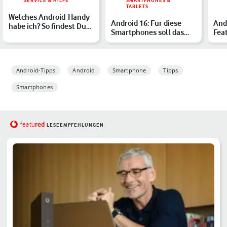
SERVICE & HILFE
SMARTPHONES &
TABLETS
Welches Android-Handy
Android 16: Für diese
And
habe ich? So findest Du
Smartphones soll das
Fea
heraus, wie das Ger…
Update erscheinen
Dei
Android-Tipps
Android
Smartphone
Tipps
Smartphones
red
featu
LESEEMPFEHLUNGEN