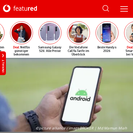
ten
Deal
: Netflix
Samsung Galaxy
Die Vodafone
Beste Handys
Deal
e
günstiger
S26: Alle Preise
CallYa-Tarife im
2026
Smar
bekommen
Überblick
bei 
INHALT
©picture alliance / imageBROKER | Md Mamun Miah