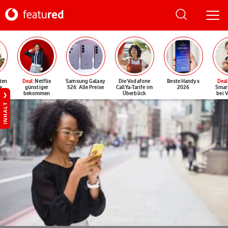
ten
Deal
: Netflix
Samsung Galaxy
Die Vodafone
Beste Handys
Deal
e
günstiger
S26: Alle Preise
CallYa-Tarife im
2026
Smar
bekommen
Überblick
bei 
INHALT