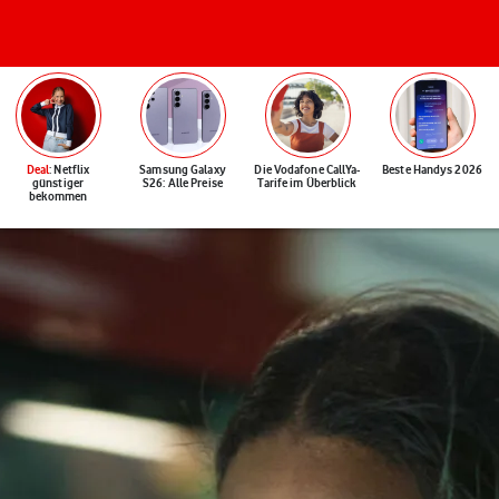
Deal
: Netflix
Samsung Galaxy
Die Vodafone CallYa-
Beste Handys 2026
günstiger
S26: Alle Preise
Tarife im Überblick
bekommen