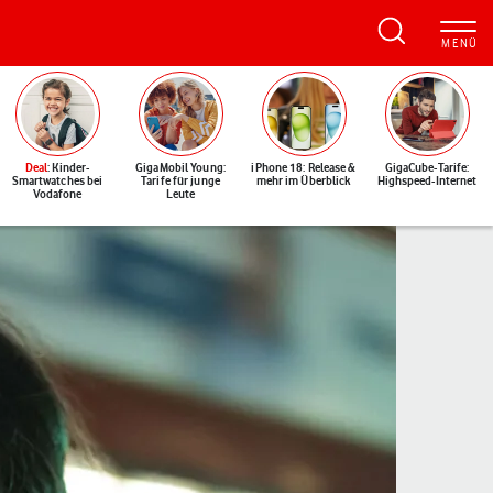
Deal
: Kinder-
GigaMobil Young:
iPhone 18: Release &
GigaCube-Tarife:
Smartwatches bei
Tarife für junge
mehr im Überblick
Highspeed-Internet
Vodafone
Leute