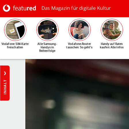
Das Magazin für digitale Kultur
Vodafone: SIM-Karte
Alle Samsung-
Vodafone-Router
Handy auf Raten
freischalten
Handys in
tauschen: So geht's
kaufen: Alle Infos
Reihenfolge
INHALT