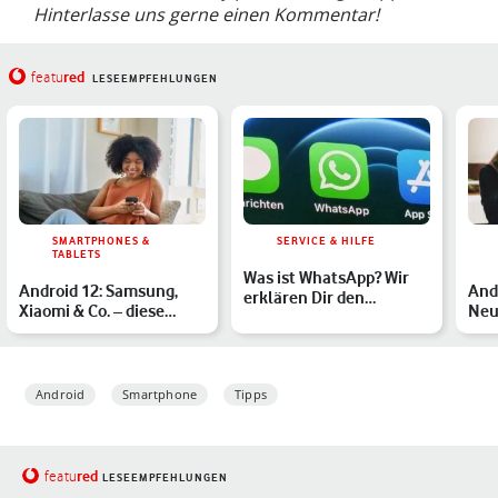
Hinterlasse uns gerne einen Kommentar!
red
featu
LESEEMPFEHLUNGEN
SMARTPHONES &
SERVICE & HILFE
TABLETS
Was ist WhatsApp? Wir
Android 12: Samsung,
And
erklären Dir den
Xiaomi & Co. – diese
Neu
Messenger
Smartphones und
Goo
Tablets…
Android
Smartphone
Tipps
red
featu
LESEEMPFEHLUNGEN