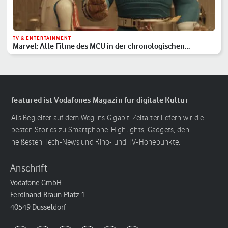
TV & ENTERTAINMENT
Marvel: Alle Filme des MCU in der chronologischen
Reihenfolge
featured ist Vodafones Magazin für digitale Kultur
Als Begleiter auf dem Weg ins Gigabit-Zeitalter liefern wir die
besten Stories zu Smartphone-Highlights, Gadgets, den
heißesten Tech-News und Kino- und TV-Höhepunkte.
Anschrift
Vodafone GmbH
Ferdinand-Braun-Platz 1
40549 Düsseldorf