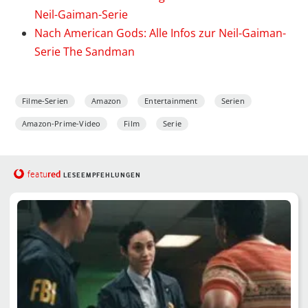
Neil-Gaiman-Serie
Nach American Gods: Alle Infos zur Neil-Gaiman-
Serie The Sandman
Filme-Serien
Amazon
Entertainment
Serien
Amazon-Prime-Video
Film
Serie
red
featu
LESEEMPFEHLUNGEN