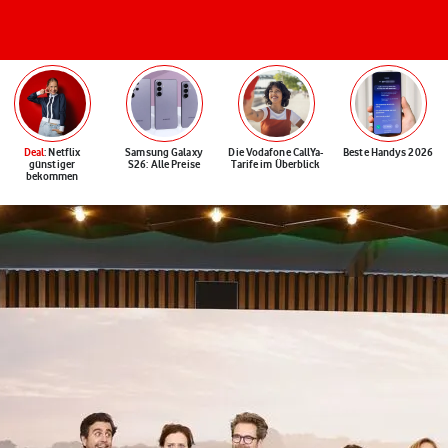
Deal
: Netflix
Samsung Galaxy
Die Vodafone CallYa-
Beste Handys 2026
günstiger
S26: Alle Preise
Tarife im Überblick
bekommen