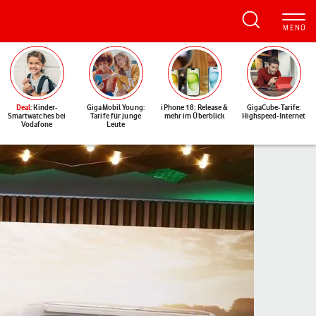
Deal
: Kinder-
GigaMobil Young:
iPhone 18: Release &
GigaCube-Tarife:
Smartwatches bei
Tarife für junge
mehr im Überblick
Highspeed-Internet
Vodafone
Leute