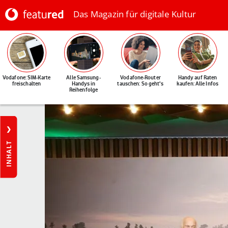
Das Magazin für digitale Kultur
Vodafone: SIM-Karte
Alle Samsung-
Vodafone-Router
Handy auf Raten
freischalten
Handys in
tauschen: So geht's
kaufen: Alle Infos
Reihenfolge
INHALT