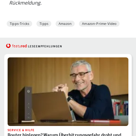
Rückmeldung.
Tipps-Tricks
Tipps
Amazon
Amazon-Prime-Video
red
featu
LESEEMPFEHLUNGEN
SERVICE & HILFE
Router hinlegen? Warum Überhitzungsgefahr droht und