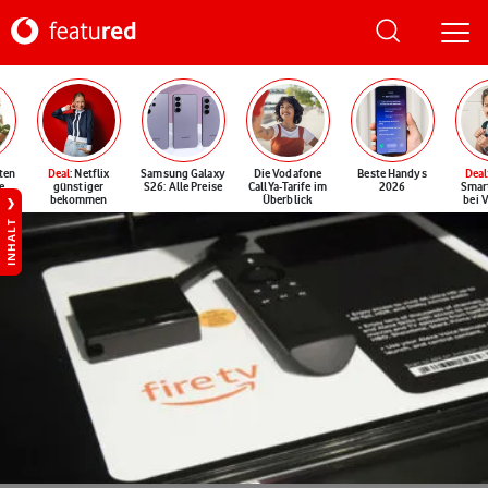
ten
Deal
: Netflix
Samsung Galaxy
Die Vodafone
Beste Handys
Deal
e
günstiger
S26: Alle Preise
CallYa-Tarife im
2026
Smar
bekommen
Überblick
bei 
INHALT