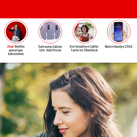
Deal
: Netflix
Samsung Galaxy
Die Vodafone CallYa-
Beste Handys 2026
günstiger
S26: Alle Preise
Tarife im Überblick
bekommen