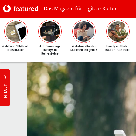
Das Magazin für digitale Kultur
Vodafone: SIM-Karte
Alle Samsung-
Vodafone-Router
Handy auf Raten
freischalten
Handys in
tauschen: So geht's
kaufen: Alle Infos
Reihenfolge
INHALT