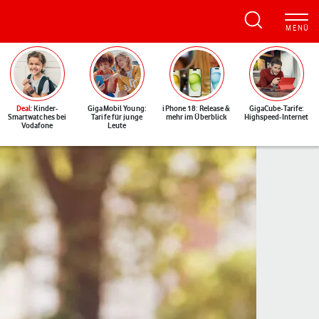
Deal
: Kinder-
GigaMobil Young:
iPhone 18: Release &
GigaCube-Tarife:
Smartwatches bei
Tarife für junge
mehr im Überblick
Highspeed-Internet
Vodafone
Leute