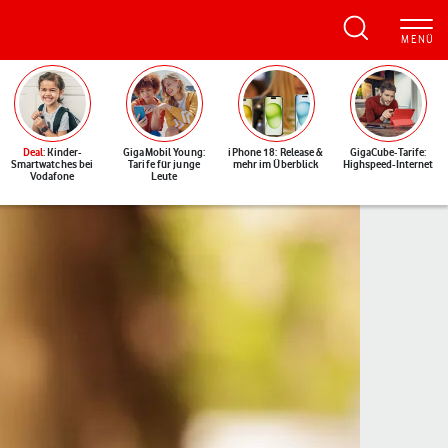
Deal
: Kinder-
GigaMobil Young:
iPhone 18: Release &
GigaCube-Tarife:
Smartwatches bei
Tarife für junge
mehr im Überblick
Highspeed-Internet
Vodafone
Leute