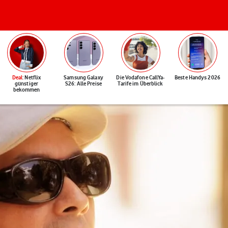
Deal
: Netflix
Samsung Galaxy
Die Vodafone CallYa-
Beste Handys 2026
günstiger
S26: Alle Preise
Tarife im Überblick
bekommen