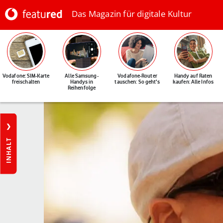
Das Magazin für digitale Kultur
Vodafone: SIM-Karte
Alle Samsung-
Vodafone-Router
Handy auf Raten
freischalten
Handys in
tauschen: So geht's
kaufen: Alle Infos
Reihenfolge
INHALT