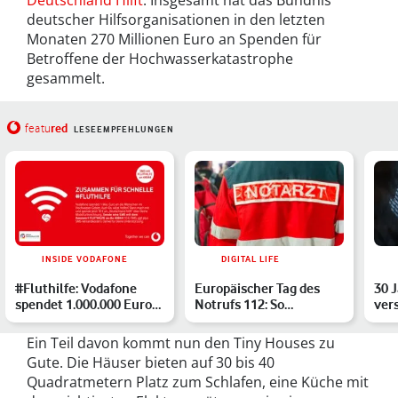
Deutschland Hilft
. Insgesamt hat das Bündnis
deutscher Hilfsorganisationen in den letzten
Monaten 270 Millionen Euro an Spenden für
Betroffene der Hochwasserkatastrophe
gesammelt.
red
featu
LESEEMPFEHLUNGEN
INSIDE VODAFONE
DIGITAL LIFE
#Fluthilfe: Vodafone
Europäischer Tag des
30 
spendet 1.000.000 Euro
Notrufs 112: So
ver
für Betroffene des Ho…
unterstützen Dich
bes
Mobilfunk-…
für
Ein Teil davon kommt nun den Tiny Houses zu
Gute. Die Häuser bieten auf 30 bis 40
Quadratmetern Platz zum Schlafen, eine Küche mit