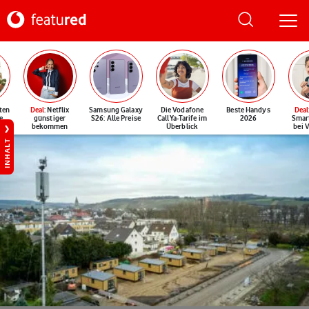
ten
Deal
: Netflix
Samsung Galaxy
Die Vodafone
Beste Handys
Deal
e
günstiger
S26: Alle Preise
CallYa-Tarife im
2026
Smar
bekommen
Überblick
bei 
INHALT