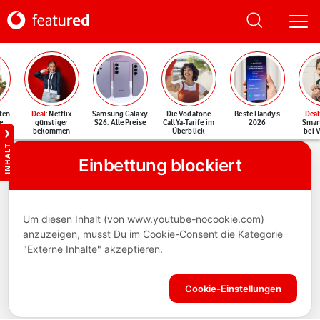
ten
Deal
: Netflix
Samsung Galaxy
Die Vodafone
Beste Handys
Deal
e
günstiger
S26: Alle Preise
CallYa-Tarife im
2026
Smar
bekommen
Überblick
bei 
INHALT