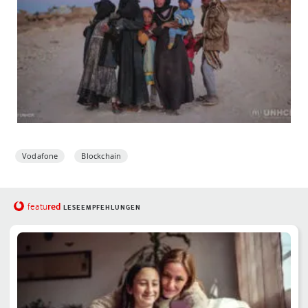
Vodafone
Blockchain
red
featu
LESEEMPFEHLUNGEN