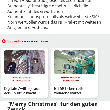
Ein von Vodafone ausgestelltes „Certificate of
Authenticity” bestätigte dabei zusätzlich die
Authentizität des erworbenen
Kommunikationsprotokolls als weltweit erste SMS.
Noch wertvoller wurde das NFT-Paket mit weiteren
Anlagen und Add-ons.
red
featu
LESEEMPFEHLUNGEN
INNOVATION &
INNOVATION &
TECHNOLOGIE
TECHNOLOGIE
Digitale Zwillinge aus
Mit 5G Leben retten:
der Cloud: So macht 5G
Vodafone startet
Edge Computing Echt…
Echtzeit-Netz im ersten
5G-…
"Merry Christmas" für den guten
Zweck