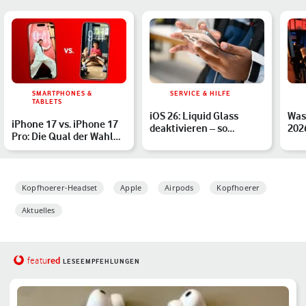
SMARTPHONES &
SERVICE & HILFE
TABLETS
iOS 26: Liquid Glass
Was
iPhone 17 vs. iPhone 17
deaktivieren – so
202
Pro: Die Qual der Wahl
reduzierst Du den Effekt
lohn
oder einfache Ents…
Kopfhoerer-Headset
Apple
Airpods
Kopfhoerer
Aktuelles
red
featu
LESEEMPFEHLUNGEN