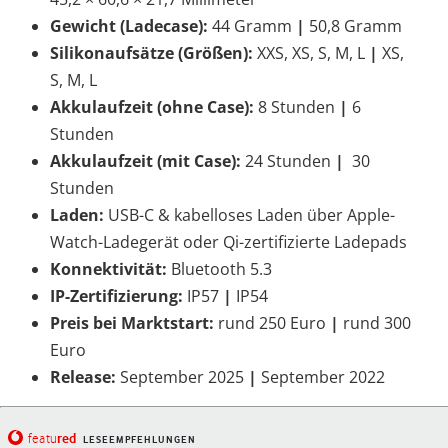
Gewicht (Ladecase):
44 Gramm
|
50,8 Gramm
Silikonaufsätze (Größen):
XXS, XS, S, M, L
|
XS,
S, M, L
Akkulaufzeit (ohne Case):
8 Stunden
|
6
Stunden
Akkulaufzeit (mit Case):
24 Stunden
|
30
Stunden
Laden:
USB-C & kabelloses Laden über Apple-
Watch-Ladegerät oder Qi-zertifizierte Ladepads
Konnektivität:
Bluetooth 5.3
IP-Zertifizierung:
IP57
|
IP54
Preis bei Marktstart:
rund 250 Euro
|
rund 300
Euro
Release:
September 2025
|
September 2022
red
featu
LESEEMPFEHLUNGEN