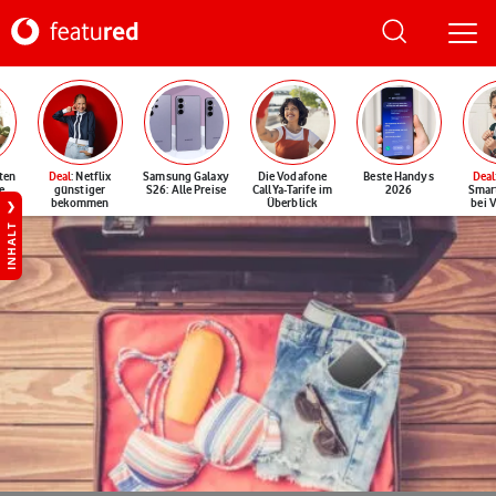
ten
Deal
: Netflix
Samsung Galaxy
Die Vodafone
Beste Handys
Deal
e
günstiger
S26: Alle Preise
CallYa-Tarife im
2026
Smar
bekommen
Überblick
bei 
INHALT