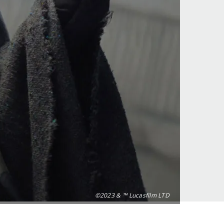
©2023 & ™ Lucasfilm LTD