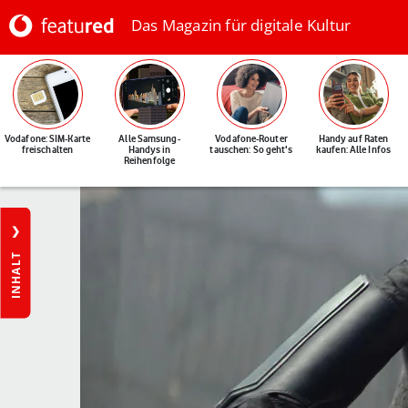
Das Magazin für digitale Kultur
Vodafone: SIM-Karte
Alle Samsung-
Vodafone-Router
Handy auf Raten
freischalten
Handys in
tauschen: So geht's
kaufen: Alle Infos
Reihenfolge
INHALT