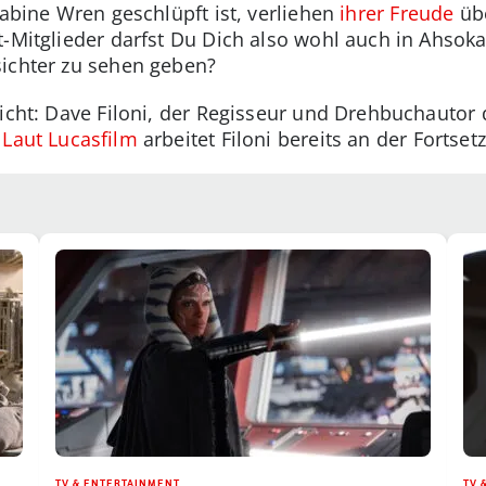
Sabine Wren geschlüpft ist, verliehen
ihrer Freude
übe
-Mitglieder darfst Du Dich also wohl auch in Ahsoka S
sichter zu sehen geben?
icht: Dave Filoni, der Regisseur und Drehbuchautor d
.
Laut Lucasfilm
arbeitet Filoni bereits an der Fortset
TV & ENTERTAINMENT
TV 