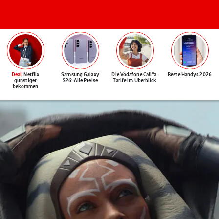
Deal
: Netflix
Samsung Galaxy
Die Vodafone CallYa-
Beste Handys 2026
günstiger
S26: Alle Preise
Tarife im Überblick
bekommen