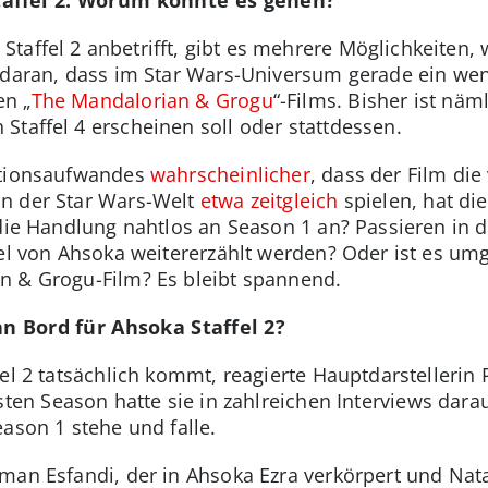
affel 2: Worum könnte es gehen?
affel 2 anbetrifft, gibt es mehrere Möglichkeiten, 
 daran, dass im Star Wars-Universum gerade ein wen
en „
The Mandalorian & Grogu
“-Films. Bisher ist näm
Staffel 4 erscheinen soll oder stattdessen.
ktionsaufwandes
wahrscheinlicher
, dass der Film die 
n der Star Wars-Welt
etwa zeitgleich
spielen, hat di
t die Handlung nahtlos an Season 1 an? Passieren in
ffel von Ahsoka weitererzählt werden? Oder ist es u
n & Grogu-Film? Es bleibt spannend.
an Bord für Ahsoka Staffel 2?
ffel 2 tatsächlich kommt, reagierte Hauptdarstelleri
sten Season hatte sie in zahlreichen Interviews da
eason 1 stehe und falle.
man Esfandi, der in Ahsoka Ezra verkörpert und Nata