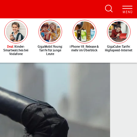
Deal
: Kinder-
GigaMobil Young:
iPhone 18: Release &
GigaCube-Tarife:
Smartwatches bei
Tarife für junge
mehr im Überblick
Highspeed-Internet
Vodafone
Leute