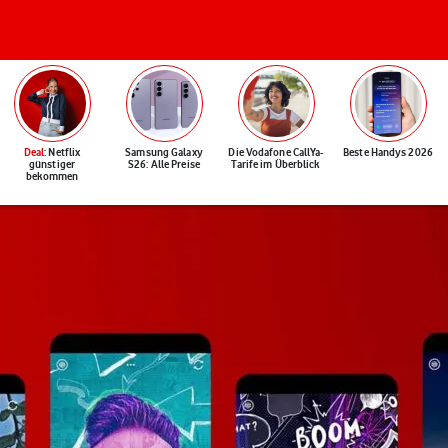
Deal
: Netflix
Samsung Galaxy
Die Vodafone CallYa-
Beste Handys 2026
günstiger
S26: Alle Preise
Tarife im Überblick
bekommen