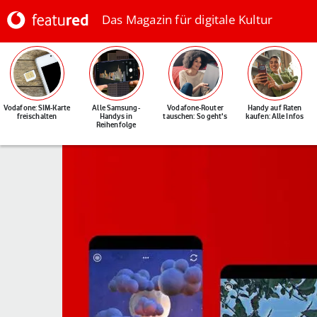
Das Magazin für digitale Kultur
Vodafone: SIM-Karte
Alle Samsung-
Vodafone-Router
Handy auf Raten
freischalten
Handys in
tauschen: So geht's
kaufen: Alle Infos
Reihenfolge