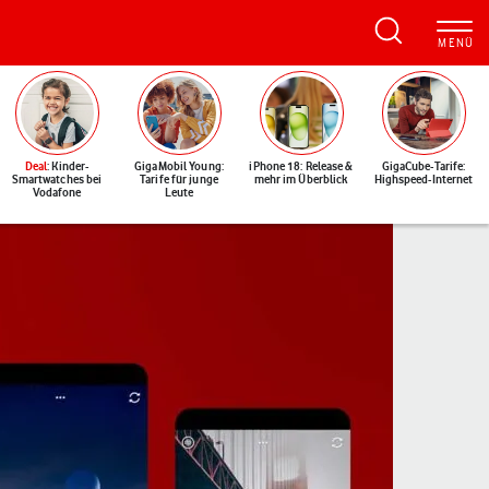
Deal
: Kinder-
GigaMobil Young:
iPhone 18: Release &
GigaCube-Tarife:
Smartwatches bei
Tarife für junge
mehr im Überblick
Highspeed-Internet
Vodafone
Leute