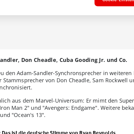
andler, Don Cheadle, Cuba Gooding Jr. und Co.
Du den Adam-Sandler-Synchronsprecher in weiteren 
er Stammsprecher von Don Cheadle, Sam Rockwell un
nchronisiert.
nlich aus dem Marvel-Universum: Er mimt den Supe
"Iron Man 2" und "Avengers: Endgame". Weitere beka
"und "Ocean's 13".
 Das ist die deutsche Stimme von Ryan Reynolds