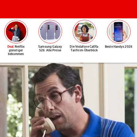
Deal
: Netflix
Samsung Galaxy
Die Vodafone CallYa-
Beste Handys 2026
günstiger
S26: Alle Preise
Tarife im Überblick
bekommen