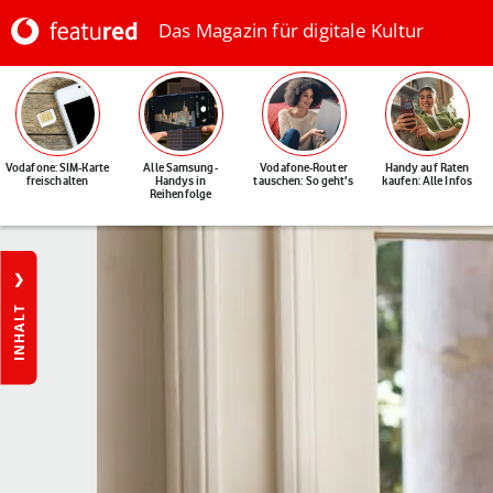
Das Magazin für digitale Kultur
Vodafone: SIM-Karte
Alle Samsung-
Vodafone-Router
Handy auf Raten
freischalten
Handys in
tauschen: So geht's
kaufen: Alle Infos
Reihenfolge
INHALT