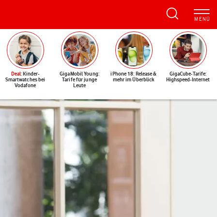
Deal
: Kinder-
GigaMobil Young:
iPhone 18: Release &
GigaCube-Tarife:
Smartwatches bei
Tarife für junge
mehr im Überblick
Highspeed-Internet
Vodafone
Leute