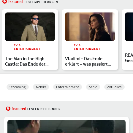
red
featu
LESEEMPFEHLUNGEN
TV &
TV &
ENTERTAINMENT
ENTERTAINMENT
REA
The Man in the High
Vladimir: Das Ende
Ges
Castle: Das Ende der
erklärt – was passiert
erkl
dystopischen Sci-Fi-
mit Vladimir und John?
Seri…
Streaming
Netflix
Entertainment
Serie
Aktuelles
red
featu
LESEEMPFEHLUNGEN