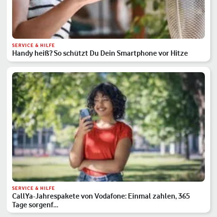
SERVICE & HILFE
Handy heiß? So schützt Du Dein Smartphone vor Hitze
SERVICE & HILFE
CallYa-Jahrespakete von Vodafone: Einmal zahlen, 365
Tage sorgenf…