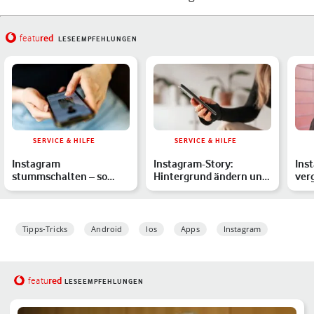
red
featu
LESEEMPFEHLUNGEN
SERVICE & HILFE
SERVICE & HILFE
Instagram
Instagram-Story:
Ins
stummschalten – so
Hintergrund ändern und
ver
geht's für Stories,
Farbe anpassen – so
Du j
Konten & Beiträg…
geht'…
Tipps-Tricks
Android
Ios
Apps
Instagram
red
featu
LESEEMPFEHLUNGEN