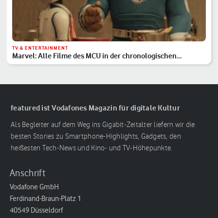
TV & ENTERTAINMENT
Marvel: Alle Filme des MCU in der chronologischen
Reihenfolge
featured ist Vodafones Magazin für digitale Kultur
Als Begleiter auf dem Weg ins Gigabit-Zeitalter liefern wir die
besten Stories zu Smartphone-Highlights, Gadgets, den
heißesten Tech-News und Kino- und TV-Höhepunkte.
Anschrift
Vodafone GmbH
Ferdinand-Braun-Platz 1
40549 Düsseldorf