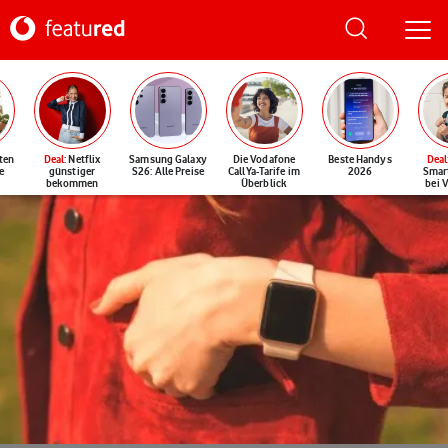
ten
Deal
: Netflix
Samsung Galaxy
Die Vodafone
Beste Handys
Deal
e
günstiger
S26: Alle Preise
CallYa-Tarife im
2026
Smar
bekommen
Überblick
bei 