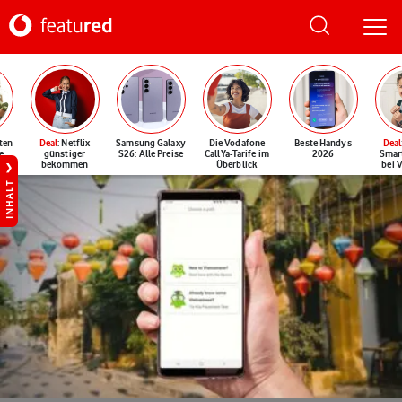
ten
Deal
: Netflix
Samsung Galaxy
Die Vodafone
Beste Handys
Deal
e
günstiger
S26: Alle Preise
CallYa-Tarife im
2026
Smar
bekommen
Überblick
bei 
INHALT