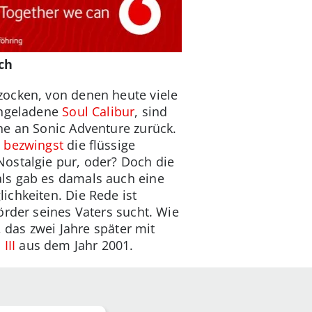
ch
zocken, von denen heute viele
ongeladene
Soul Calibur
, sind
ne an Sonic Adventure zurück.
d
bezwingst
die flüssige
ostalgie pur, oder? Doch die
ls gab es damals auch eine
ichkeiten. Die Rede ist
örder seines Vaters sucht. Wie
, das zwei Jahre später mit
III
aus dem Jahr 2001.