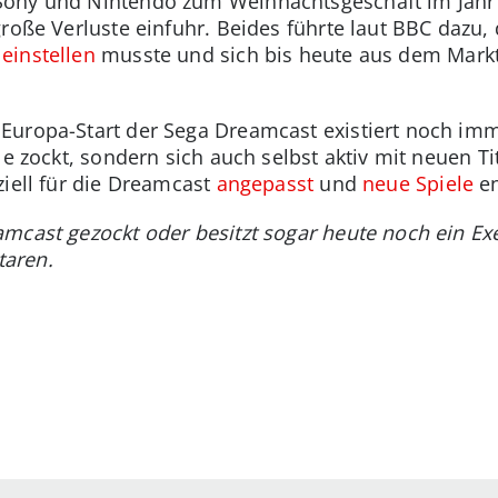
Sony und Nintendo zum Weihnachtsgeschäft im Jahr
roße Verluste einfuhr. Beides führte laut BBC dazu,
1
einstellen
musste und sich bis heute aus dem Markt
uropa-Start der Sega Dreamcast existiert noch imme
le zockt, sondern sich auch selbst aktiv mit neuen T
ziell für die Dreamcast
angepasst
und
neue Spiele
en
mcast gezockt oder besitzt sogar heute noch ein Ex
aren.