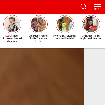
Deal
: Kinder-
GigaMobil Young:
iPhone 18: Release &
GigaCube-Tarife:
Smartwatches bei
Tarife für junge
mehr im Überblick
Highspeed-Internet
Vodafone
Leute