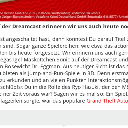
uf der Dreamcast erinnern wir uns auch heute no
 angeschaltet hast, dann konntest Du darauf Titel 
 sind. Sogar ganze Spielereihen, wie etwa das acti
n bis heute fortgesetzt. Wir erinnern uns auch ger
 Segas Igel-Maskottchen Sonic auf der Dreamcast un
Bösewicht Dr. Eggman. Aus heutiger Sicht ist das N
 bieten als Jump-and-Run-Spiele in 3D. Denn erstma
 zu erkunden und an vielen Punkten Interaktionsmögl
 schlüpfst Du in die Rolle des Ryo Hazuki, der den M
iner Zeit voraus war? Sagen wir es mal so: Ein Spiel
hlagzeilen sorgte, war das populäre
Grand Theft Auto 