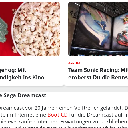
GAMING
gehog: Mit
Team Sonic Racing: Mi
digkeit ins Kino
eroberst Du die Renn
ie Sega Dreamcast
Dreamcast vor 20 Jahren einen Volltreffer gelandet. 
hte im Internet eine
Boot-CD
für die Dreamcast auf, 
ieleverkäufe hinter den Erwartungen zurückblieben.