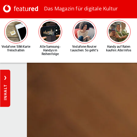
Das Magazin für digitale Kultur
Vodafone: SIM-Karte
Alle Samsung-
Vodafone-Router
Handy auf Raten
freischalten
Handys in
tauschen: So geht's
kaufen: Alle Infos
Reihenfolge
INHALT