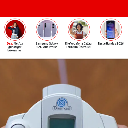
Deal
: Netflix
Samsung Galaxy
Die Vodafone CallYa-
Beste Handys 2026
günstiger
S26: Alle Preise
Tarife im Überblick
bekommen