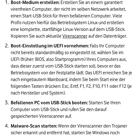
Boot-Medium erstellen: 
Erstellen Sie an einem garantiert 
virenfreien Computer, der nicht im selben Netzwerk arbeitet, 
einen Start-USB-Stick für Ihren befallenen Computer. Viele 
Profis nutzen hierfür das Betriebssystem Linux und erstellen 
eine komplette, startfähige Linux-Version auf dem USB-Stick. 
Kopieren Sie auch aktuelle 
Virenscanner
 auf den Datenträger.
Boot-Einstellung im UEFI vornehmen:
 Falls Ihr Computer 
nicht bereits standardmäßig so eingestellt ist, wählen Sie im 
UEFI (früher: BIOS, also Startprogramm) Ihres Computers aus, 
dass dieser zuerst vom USB-Stick starten soll, bevor er das 
Betriebssystem von der Festplatte lädt. Das UEFI erreichen Sie je 
nach eingebautem Mainboard, indem Sie beim Start eine der 
folgenden Tasten drücken: Esc, Entf, F1, F2, F10, F11 oder F12 (je 
nach Hersteller und System).
Befallenen PC vom USB-Stick booten: 
Starten Sie Ihren 
Computer vom USB-Stick und rufen Sie den darauf 
gespeicherten Virenscanner auf.
Malware-Scan starten:
 Wenn der Virenscanner den Trojaner 
sicher erkannt und entfernt hat, starten Sie Windows noch 