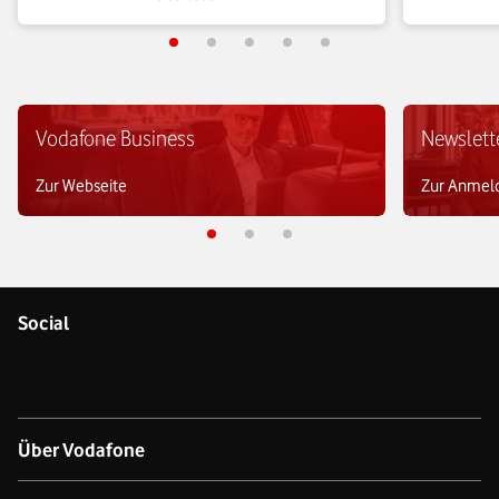
Unternehmen die Angriffsfläche für 
Zertifizier
Cyberbedrohungen erheblich reduzieren.
Beitrag.
Vodafone Business
Newslett
Zur Webseite
Zur Anmel
Social
Über Vodafone