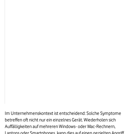
Desktop & Laptop
Unerklärliche Anmel
oder neue Benutzer
Desktop & Laptop
Programme starten o
Nutzer:innen
Smartphone & Tablet
Stark erhöhter Akku-
Datenverbrauch
Smartphone & Tablet
Unerklärliche App-
Im Unternehmenskontext ist entscheidend: Solche Symptome 
betreffen oft nicht nur ein einzelnes Gerät. Wiederholen sich 
Auffälligkeiten auf mehreren Windows- oder Mac-Rechnern, 
Laptops oder Smartphones, kann dies auf einen gezielten Angriff 