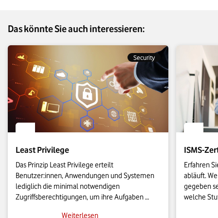
Das könnte Sie auch interessieren:
Security
Least Privilege
ISMS-Zert
Das Prinzip Least Privilege erteilt 
Erfahren Si
Benutzer:innen, Anwendungen und Systemen 
abläuft. W
lediglich die minimal notwendigen 
gegeben se
Zugriffsberechtigungen, um ihre Aufgaben 
welche Stuf
auszuführen. Auf diese Weise können 
Nutzen hat
Weiterlesen