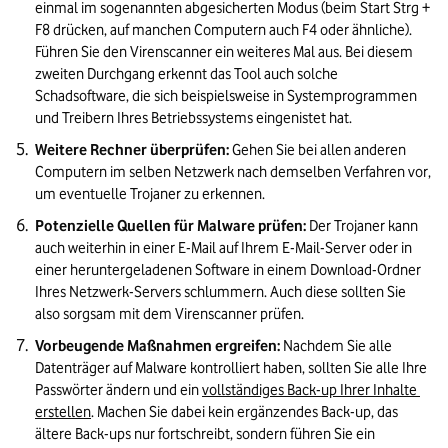
einmal im sogenannten abgesicherten Modus (beim Start Strg + 
F8 drücken, auf manchen Computern auch F4 oder ähnliche). 
Führen Sie den Virenscanner ein weiteres Mal aus. Bei diesem 
zweiten Durchgang erkennt das Tool auch solche 
Schadsoftware, die sich beispielsweise in Systemprogrammen 
und Treibern Ihres Betriebssystems eingenistet hat.
Weitere Rechner überprüfen:
 Gehen Sie bei allen anderen 
Computern im selben Netzwerk nach demselben Verfahren vor, 
um eventuelle Trojaner zu erkennen.
Potenzielle Quellen für Malware prüfen:
 Der Trojaner kann 
auch weiterhin in einer E-Mail auf Ihrem E-Mail-Server oder in 
einer heruntergeladenen Software in einem Download-Ordner 
Ihres Netzwerk-Servers schlummern. Auch diese sollten Sie 
also sorgsam mit dem Virenscanner prüfen.
Vorbeugende Maßnahmen ergreifen:
 Nachdem Sie alle 
Datenträger auf Malware kontrolliert haben, sollten Sie alle Ihre 
Passwörter ändern und ein 
vollständiges Back-up Ihrer Inhalte 
erstellen
. Machen Sie dabei kein ergänzendes Back-up, das 
ältere Back-ups nur fortschreibt, sondern führen Sie ein 