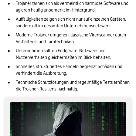
So testen Sie Ihre Trojaner-Resilienz
Trojaner tarnen sich als vermeintlich harmlose Software und 
agieren häufig unbemerkt im Hintergrund.
Checkliste: Sofortmaßnahmen bei Verdacht auf einen Trojaner
Auffälligkeiten zeigen sich nicht nur auf einzelnen Geräten, 
Unser Fazit: Schützen Sie sich mit den richtigen Tools
sondern oft im gesamten Unternehmensnetzwerk.
Moderne Trojaner umgehen klassische Virenscanner durch 
Verhaltens- und Tarntechniken.
Unternehmen sollten Endgeräte, Netzwerk und 
Nutzerverhalten gleichermaßen im Blick behalten.
Schnelles, strukturiertes Handeln begrenzt Schäden und 
verhindert die Ausbreitung.
Technische Schutzlösungen und regelmäßige Tests erhöhen 
die Trojaner-Resilienz nachhaltig.