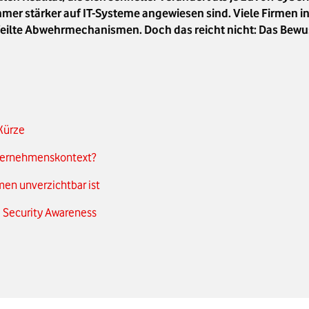
r stärker auf IT-Systeme angewiesen sind. Viele Firmen i
feilte Abwehrmechanismen. Doch das reicht nicht: Das Bewu
 Kürze
nternehmenskontext?
en unverzichtbar ist
 Security Awareness
hmensstrategie
en im B2B-Umfeld
ern