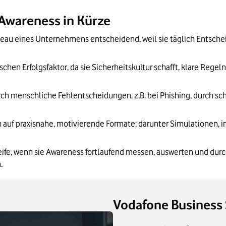
d Plattformen zur Förderung von Security Awareness
 Awareness in Kürze
in Unternehmen
eau eines Unternehmens entscheidend, weil sie täglich Entscheid
ird
chen Erfolgsfaktor, da sie Sicherheitskultur schafft, klare Regeln
h menschliche Fehlentscheidungen, z.B. bei Phishing, durch sc
uf praxisnahe, motivierende Formate: darunter Simulationen, in
ife, wenn sie Awareness fortlaufend messen, auswerten und durc
.
Vodafone Business 