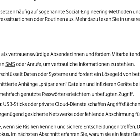
setzen häufig auf sogenannte Social-Engineering-Methoden und 
esssituationen oder Routinen aus. Mehr dazu lesen Sie in unsere
h als vertrauenswürdige Absender:innen und fordern Mitarbeitend
en 
SMS
 oder Anrufe, um vertrauliche Informationen zu stehlen.
rschlüsselt Daten oder Systeme und fordert ein Lösegeld von b
ittierte Anhänge „präparieren“ Dateien und infizieren Geräte be
mehrfach genutzte Passwörter erleichtern unbefugten Zugriff.
e
: USB-Sticks oder private Cloud-Dienste schaffen Angriffsflächen
Ungenügend gesicherte Netzwerke oder fehlende Abschirmung für 
e, wenn sie Risiken kennen und sichere Entscheidungen treffen. D
kus. Im nächsten Abschnitt erfahren Sie, warum sie ein fester Be