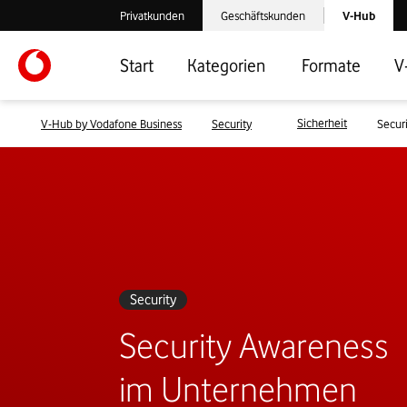
Laden der V-
Privatkunden
Geschäftskunden
V-Hub
Verlassen der V-Hub Webseite: Zum Privatkundenbereich
Verlassen der V-Hub Webseite: Zum 
Start
Kategorien
Formate
V
Sicherheit
V-Hub by Vodafone Business
Security
Secur
Security
Security Awareness
im Unternehmen