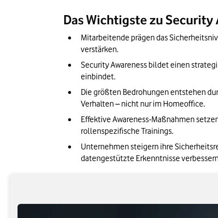
Technologie trifft Bewusstsein: Tools un
Das Wichtigste zu Security
Herausforderungen bei der Umsetzung 
Mitarbeitende prägen das Sicherheitsniv
Fazit: Wie Sicherheit selbstverständlich w
verstärken.
Security Awareness bildet einen strategis
einbindet.
Die größten Bedrohungen entstehen durc
Verhalten – nicht nur im Homeoffice.
Effektive Awareness-Maßnahmen setzen a
rollenspezifische Trainings.
Unternehmen steigern ihre Sicherheitsre
datengestützte Erkenntnisse verbessern