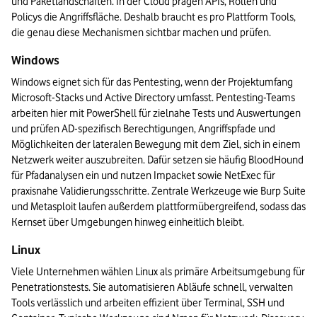
und Paketlandschaften. In der Cloud prägen APIs, Rollen und 
Policys die Angriffsfläche. Deshalb braucht es pro Plattform Tools, 
die genau diese Mechanismen sichtbar machen und prüfen.
Windows
Windows eignet sich für das Pentesting, wenn der Projektumfang 
Microsoft-Stacks und Active Directory umfasst. Pentesting-Teams 
arbeiten hier mit PowerShell für zielnahe Tests und Auswertungen 
und prüfen AD-spezifisch Berechtigungen, Angriffspfade und 
Möglichkeiten der lateralen Bewegung mit dem Ziel, sich in einem 
Netzwerk weiter auszubreiten. Dafür setzen sie häufig BloodHound 
für Pfadanalysen ein und nutzen Impacket sowie NetExec für 
praxisnahe Validierungsschritte. Zentrale Werkzeuge wie Burp Suite 
und Metasploit laufen außerdem plattformübergreifend, sodass das 
Kernset über Umgebungen hinweg einheitlich bleibt.
Linux
Viele Unternehmen wählen Linux als primäre Arbeitsumgebung für 
Penetrationstests. Sie automatisieren Abläufe schnell, verwalten 
Tools verlässlich und arbeiten effizient über Terminal, SSH und 