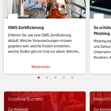
ISMS-Zertifizierung
So schüt
Phishing
Erfahren Sie, wie eine ISMS-Zertifizierung 
abläuft. Welche Voraussetzungen müssen 
Phishing b
gegeben sein, welche Kosten entstehen, 
und Zahlung
welche Stufen gibt es? Und vor allem: Welchen 
Unternehmen
Nutzen hat Ihr Unternehmen von der 
Routinen, 
Zertifizierung? Das und mehr lesen Sie im 
Meldewegen
Weiterlesen
Beitrag.
Phishing-An
effektiv ab
Vodafone Business
Newslett
Zur Webseite
Zur Anmel