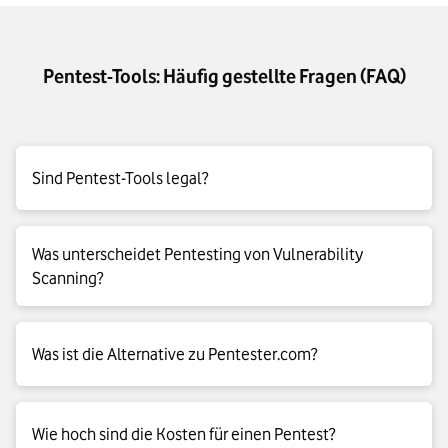
Pentest-Tools: Häufig gestellte Fragen (FAQ)
Sind Pentest-Tools legal?
Ja, wenn Sie eine schriftliche Freigabe für alle getesteten
Was unterscheidet Pentesting von Vulnerability
Systeme haben und Umfang, Zeitfenster sowie Methoden
Scanning?
vorab festlegen und einhalten. Ohne Erlaubnis oder außerhalb
der Vereinbarungen bewegen Sie sich schnell in einem
rechtlich problematischen Bereich.
Ein Scanner liefert Hinweise und Trefferlisten. Ein Pentest
Was ist die Alternative zu Pentester.com?
prüft die Ausnutzbarkeit, zeigt die Auswirkungen,
dokumentiert die Ergebnisse und Erkenntnisse und leitet
konkrete Maßnahmen ab.
Alternativen wie Intruder.io, ImmuniWeb oder Aikido.dev
Wie hoch sind die Kosten für einen Pentest?
bieten Penetrationstests als Service mit Dashboard, Reporting