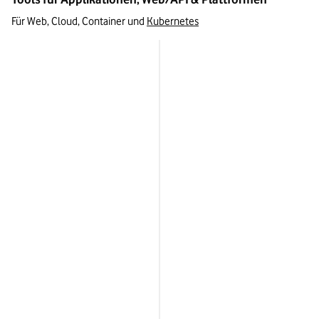
Für Web, Cloud, Container und 
Kubernetes
Tool
Burp Suite
OWASP ZAP
Invicti
sqlmap