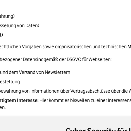
ahrung)
lüsselung von Daten)
t)
ch rechtlichen Vorgaben sowie organisatorischen und technische
nbezogener Datensindgemäß der DSGVO für Webseiten:
s und dem Versand von Newslettern
Bestellung
ufbewahrung von Informationen über Vertragsabschlüsse über die
tigtem Interesse:
 Hier kommt es bisweilen zu einer Interesse
en.
Cyber Security für 