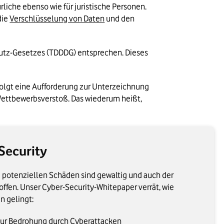
liche ebenso wie für juristische Personen. 
ie 
Verschlüsselung von Daten
 und den 
tz-Gesetzes (TDDDG) entsprechen. Dieses 
olgt eine Aufforderung zur Unterzeichnung 
 Wettbewerbsverstoß. Das wiederum heißt, 
Security
e potenziellen Schäden sind gewaltig und auch der
ffen. Unser Cyber-Security-Whitepaper verrät, wie
n gelingt:
zur Bedrohung durch Cyberattacken