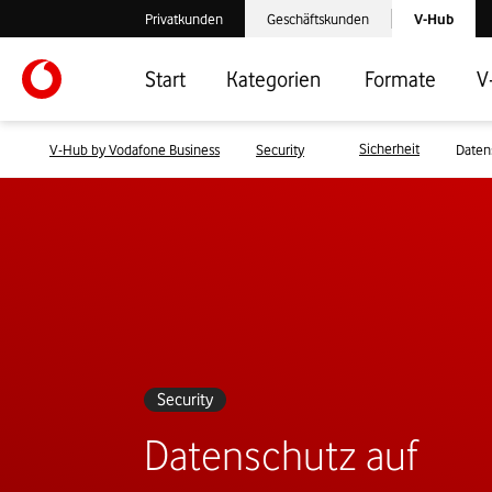
Laden der V-
Privatkunden
Geschäftskunden
V-Hub
Verlassen der V-Hub Webseite: Zum Privatkundenbereich
Verlassen der V-Hub Webseite: Zum 
Start
Kategorien
Formate
V
Sicherheit
V-Hub by Vodafone Business
Security
Daten
Security
Datenschutz auf