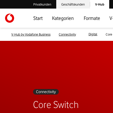
Laden der V-
Privatkunden
Geschäftskunden
V-Hub
Verlassen der V-Hub Webseite: Zum Privatkundenbereich
Verlassen der V-Hub Webseite: Zum 
Start
Kategorien
Formate
V
Digital
V-Hub by Vodafone Business
Connectivity
Core 
Connectivity
Core Switch