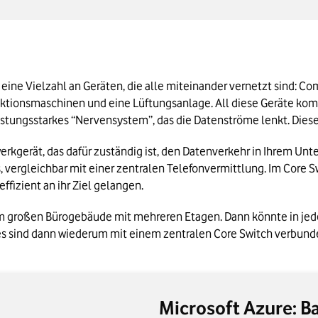
k
etwork in Kürze
ine Vielzahl an Geräten, die alle miteinander vernetzt sind: Co
tionsmaschinen und eine Lüftungsanlage. All diese Geräte kom
leistungsstarkes “Nervensystem”, das die Datenströme lenkt. Die
werkgerät, das dafür zuständig ist, den Datenverkehr in Ihrem Un
ks, vergleichbar mit einer zentralen Telefonvermittlung. Im Core
effizient an ihr Ziel gelangen.
großen Bürogebäude mit mehreren Etagen. Dann könnte in jeder E
hes sind dann wiederum mit einem zentralen Core Switch verbund
Microsoft Azure: B