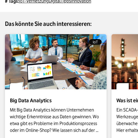
IoT-Vernetzung
Digital
Tipps
Innovation
# Tags:
Das könnte Sie auch interessieren:
IoT
Big Data Analytics
Was ist 
Mit Big Data Analytics können Unternehmen 
Ein SCADA-
wichtige Erkenntnisse aus Daten gewinnen. Wo 
Werkzeugen,
etwa gibt es Probleme im Produktionsprozess 
überwachen
oder im Online-Shop? Wie lassen sich auf der 
Hier erhalt
Basis von Daten Verkaufspreise optimieren? 
über SCADA