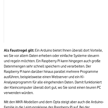
Verwendung als 
Für kleinere Geräte.
Gerätesteuerung im IoT
Nutzung als Arbeitsplatz-
Nicht möglich.
Computer mit IoT-Cloud-Zugang
Als Faustregel gilt:
 Ein Arduino bietet Ihnen überall dort Vorteile, 
wo Sie vor allem Daten erheben oder einfache Systeme steuern 
und regeln möchten. Ein Raspberry Pi kann hingegen auch große 
Datenmengen sehr schnell speichern und verarbeiten. Der 
Raspberry Pi kann darüber hinaus parallel mehrere Programme 
ausführen, beispielsweise einen Webserver und ein KI-
Analyseprogramm für alle eingehenden Daten. Damit funktioniert 
der Kleincomputer überall dort gut, wo Sie sonst einen teuren PC 
verwenden würden.
Mit den MKR-Modellen und dem Opta steigt aber auch die Arduino-
Familie in die Leistungsklasse des Raspberry Pi auf. Bei der 