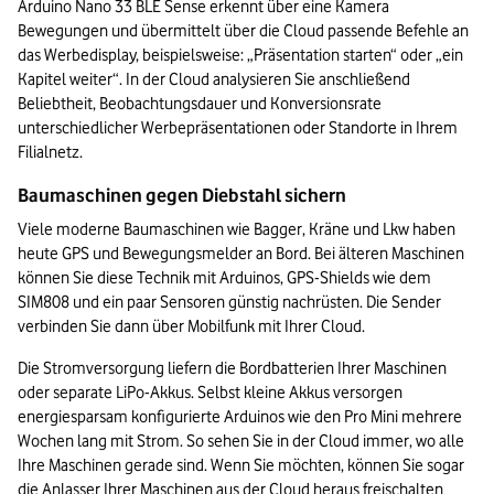
Arduino Nano 33 BLE Sense erkennt über eine Kamera 
Bewegungen und übermittelt über die Cloud passende Befehle an 
das Werbedisplay, beispielsweise: „Präsentation starten“ oder „ein 
Kapitel weiter“. In der Cloud analysieren Sie anschließend 
Beliebtheit, Beobachtungsdauer und Konversionsrate 
unterschiedlicher Werbepräsentationen oder Standorte in Ihrem 
Filialnetz.
Baumaschinen gegen Diebstahl sichern
Viele moderne Baumaschinen wie Bagger, Kräne und Lkw haben 
heute GPS und Bewegungsmelder an Bord. Bei älteren Maschinen 
können Sie diese Technik mit Arduinos, GPS-Shields wie dem 
SIM808 und ein paar Sensoren günstig nachrüsten. Die Sender 
verbinden Sie dann über Mobilfunk mit Ihrer Cloud. 
Die Stromversorgung liefern die Bordbatterien Ihrer Maschinen 
oder separate LiPo-Akkus. Selbst kleine Akkus versorgen 
energiesparsam konfigurierte Arduinos wie den Pro Mini mehrere 
Wochen lang mit Strom. So sehen Sie in der Cloud immer, wo alle 
Ihre Maschinen gerade sind. Wenn Sie möchten, können Sie sogar 
die Anlasser Ihrer Maschinen aus der Cloud heraus freischalten 