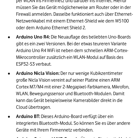
per WLAN ins Firmennetz und darüber ins Internet. Hierfür 
müssen Sie das Gerät möglicherweise am Router oder in der 
Firewall anmelden. Dasselbe funktioniert auch über Ethernet-
Netzwerkkabel mit einem Ethernet-Shield wie dem W5100 
oder dem Arduino Ethernet Shield 2.
Arduino Uno R4:
 Die Neuauflage des beliebten Uno-Boards 
gibt es ein zwei Versionen. Bei der etwas teureren Variante 
Arduino Uno R4 WiFi ist neben dem schnellen ARM-Cortex-
Mikrocontroller zusätzlich ein WLAN-Modul auf Basis des 
ESP32-S3 verbaut.
Arduino Nicla Vision:
 Der nur wenige Kubikzentimeter 
große Nicla Vision vereint auf seiner Platine einen ARM 
Cortex M7/M4 mit einer 2-Megapixel-Farbkamera, Mikrofon, 
WLAN, Bewegungssensor und Bluetooth-Modulen. Damit 
kann das Gerät beispielsweise Kamerabilder direkt in die 
Cloud übertragen.
Arduino BT: 
Dieses Arduino-Board verfügt über ein 
integriertes Bluetooth-Modul. So können Sie es über andere 
Geräte mit Ihrem Firmennetz verbinden.