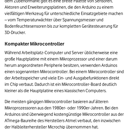
dem Zubehörmarkt gibt es eine breite Palette von Sensoren, 
Aktoren und Erweiterungsplatinen, die den Arduino zu einem 
vielfältigen Werkzeug für unterschiedliche Einsatzgebiete machen 
– vom Temperaturwächter über Spannungsmesser und 
Bodenfeuchtesensoren bis zur kompletten Gerätesteuerung für 
3D-Drucker.
Kompakter Mikrocontroller
Während Arbeitsplatz-Computer und Server üblicherweise eine 
große Hauptplatine mit einem Mikroprozessor und einer darum 
herum angeordneten Peripherie besitzen, verwenden Arduinos 
einen sogenannten Mikrocontroller. Bei einem Mikrocontroller sind 
der Arbeitsspeicher und viele Ein- und Ausgabefunktionen direkt 
im Chip verbaut. Dadurch ist ein Mikrocontroller-Board deutlich 
kleiner als die Hauptplatine eines klassischen Computers. 
Die meisten gängigen Mikrocontroller basieren auf älteren 
Mikroprozessoren aus den 1980er- oder 1990er-Jahren. Bei den 
Arduinos sind überwiegend kostengünstige Mikrocontroller aus der 
ATmega-Baureihe des Herstellers Atmel verbaut, den inzwischen 
der Halbleiterhersteller Microchip übernommen hat.