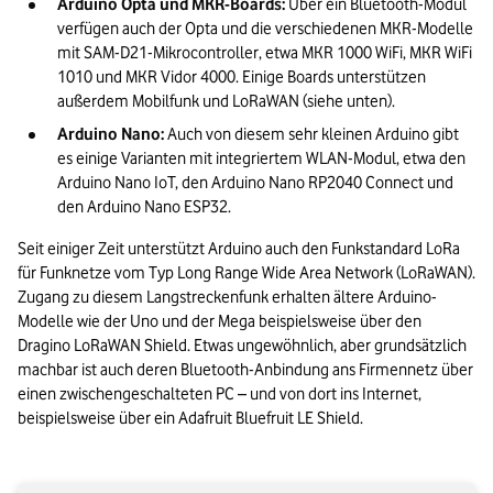
Arduino Opta und MKR-Boards:
 Über ein Bluetooth-Modul 
verfügen auch der Opta und die verschiedenen MKR-Modelle 
mit SAM-D21-Mikrocontroller, etwa MKR 1000 WiFi, MKR WiFi 
1010 und MKR Vidor 4000. Einige Boards unterstützen 
außerdem Mobilfunk und LoRaWAN (siehe unten).
Arduino Nano:
 Auch von diesem sehr kleinen Arduino gibt 
es einige Varianten mit integriertem WLAN-Modul, etwa den 
Arduino Nano IoT, den Arduino Nano RP2040 Connect und 
den Arduino Nano ESP32. 
Seit einiger Zeit unterstützt Arduino auch den Funkstandard LoRa 
für Funknetze vom Typ Long Range Wide Area Network (LoRaWAN). 
Zugang zu diesem Langstreckenfunk erhalten ältere Arduino-
Modelle wie der Uno und der Mega beispielsweise über den 
Dragino LoRaWAN Shield. Etwas ungewöhnlich, aber grundsätzlich 
machbar ist auch deren Bluetooth-Anbindung ans Firmennetz über 
einen zwischengeschalteten PC – und von dort ins Internet, 
beispielsweise über ein Adafruit Bluefruit LE Shield.