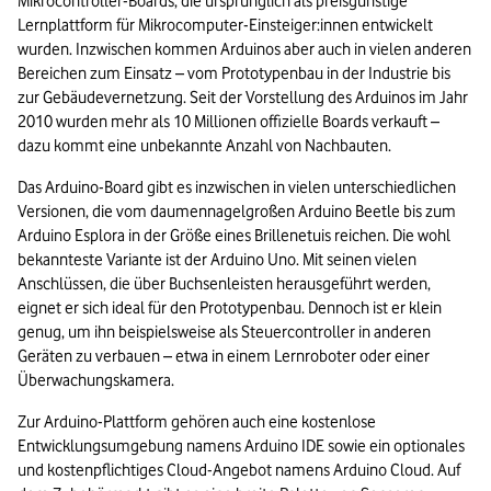
Mikrocontroller-Boards, die ursprünglich als preisgünstige 
Lernplattform für Mikrocomputer-Einsteiger:innen entwickelt 
wurden. Inzwischen kommen Arduinos aber auch in vielen anderen 
Bereichen zum Einsatz – vom Prototypenbau in der Industrie bis 
zur Gebäudevernetzung. Seit der Vorstellung des Arduinos im Jahr 
2010 wurden mehr als 10 Millionen offizielle Boards verkauft – 
dazu kommt eine unbekannte Anzahl von Nachbauten.
Das Arduino-Board gibt es inzwischen in vielen unterschiedlichen 
Versionen, die vom daumennagelgroßen Arduino Beetle bis zum 
Arduino Esplora in der Größe eines Brillenetuis reichen. Die wohl 
bekannteste Variante ist der Arduino Uno. Mit seinen vielen 
Anschlüssen, die über Buchsenleisten herausgeführt werden, 
eignet er sich ideal für den Prototypenbau. Dennoch ist er klein 
genug, um ihn beispielsweise als Steuercontroller in anderen 
Geräten zu verbauen – etwa in einem Lernroboter oder einer 
Überwachungskamera.
Zur Arduino-Plattform gehören auch eine kostenlose 
Entwicklungsumgebung namens Arduino IDE sowie ein optionales 
und kostenpflichtiges Cloud-Angebot namens Arduino Cloud. Auf 