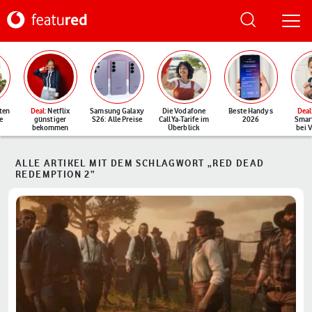
ten
Deal
: Netflix
Samsung Galaxy
Die Vodafone
Beste Handys
Deal
e
günstiger
S26: Alle Preise
CallYa-Tarife im
2026
Smar
bekommen
Überblick
bei 
ALLE ARTIKEL MIT DEM SCHLAGWORT „RED DEAD
REDEMPTION 2“