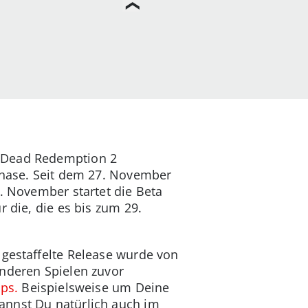
d Dead Redemption 2
-Phase. Seit dem 27. November
8. November startet die Beta
 die, die es bis zum 29.
 gestaffelte Release wurde von
anderen Spielen zuvor
ps.
Beispielsweise um Deine
annst Du natürlich auch im