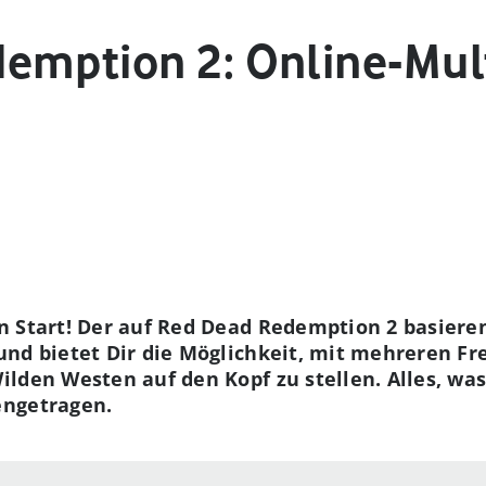
emption 2: Online-Mult
n Start! Der auf Red Dead Redemption 2 basiere
nd bietet Dir die Möglichkeit, mit mehreren Fr
lden Westen auf den Kopf zu stellen. Alles, wa
engetragen.