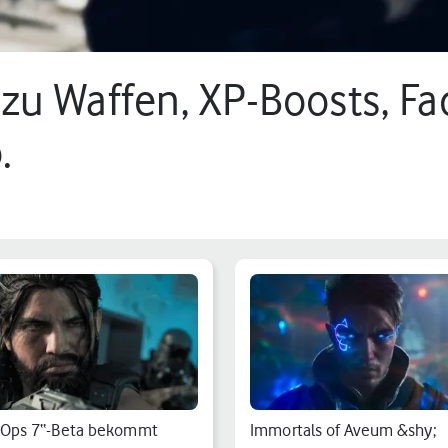
s zu Waffen, XP-Boosts, F
.
0 min.
 Ops 7“-Beta bekommt
Immortals of Aveum &shy;