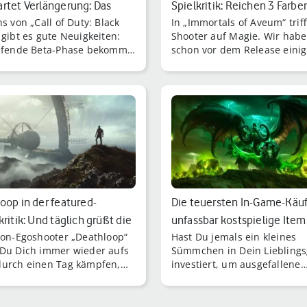
rtet Verlängerung: Das
Spielkritik: Reichen 3 Farben
s von „Call of Duty: Black
In „Immortals of Aveum“ triff
Du …
einen …
 gibt es gute Neuigkeiten:
Shooter auf Magie. Wir hab
ufende Beta-Phase bekommt
schon vor dem Release eini
rtet Nachschub.
Stunden durch die fulminan
Fantasy-Welt Aveum gezaube
oop in der featured-
Die teuersten In-Game-Käuf
kritik: Und täglich grüßt die
unfassbar kostspielige Item
ion-Egoshooter „Deathloop“
Hast Du jemals ein kleines
Vi…
Du Dich immer wieder aufs
Sümmchen in Dein Liebling
urch einen Tag kämpfen,
investiert, um ausgefallene
 einer Zeitschleife
Kleidung oder seltene Items
rechen.
erstehen?