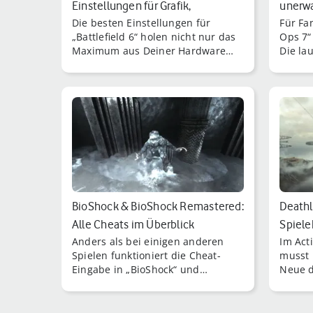
Einstellungen für Grafik,
unerwa
Die besten Einstellungen für
Für Fan
Steuerung, Pe…
musst 
„Battlefield 6“ holen nicht nur das
Ops 7“
Maximum aus Deiner Hardware
Die la
heraus, sondern sorgen auch für
unerwa
ein direkteres, flüssigeres
Spielgefühl.
BioShock & BioShock Remastered:
Deathl
Alle Cheats im Überblick
Spiele
Anders als bei einigen anderen
Im Act
Zei…
Spielen funktioniert die Cheat-
musst 
Eingabe in „BioShock“ und
Neue d
„BioShock Remastered“ nicht über
um aus
die Entwicklerkonsole.
auszub