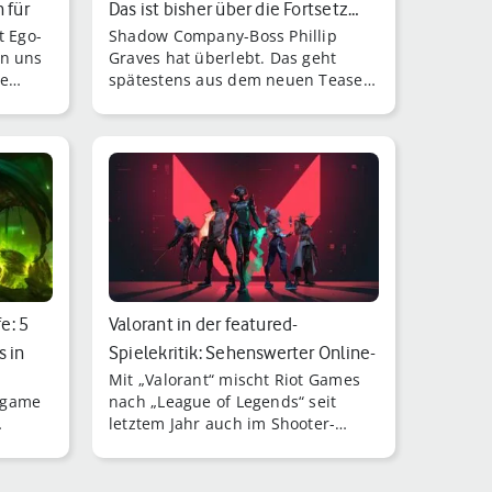
 für
Das ist bisher über die Fortsetz…
t Ego-
Shadow Company-Boss Phillip
en uns
Graves hat überlebt. Das geht
ge
spätestens aus dem neuen Teaser
te
zu „Call of Duty – Modern Warfare
rt.
3“ hervor.
e: 5
Valorant in der featured-
s in
Spielekritik: Sehenswerter Online-
Mit „Valorant“ mischt Riot Games
Shoote…
sgame
nach „League of Legends“ seit
letztem Jahr auch im Shooter-
 zu
Sektor mit.