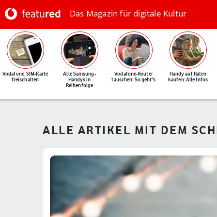
Das Magazin für digitale Kultur
Vodafone: SIM-Karte
Alle Samsung-
Vodafone-Router
Handy auf Raten
freischalten
Handys in
tauschen: So geht's
kaufen: Alle Infos
Reihenfolge
ALLE ARTIKEL MIT DEM SC