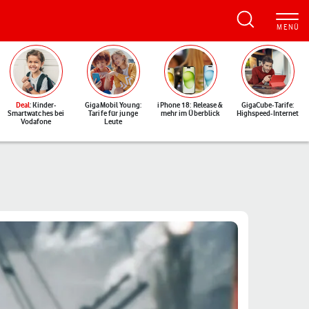
Deal
: Kinder-
GigaMobil Young:
iPhone 18: Release &
GigaCube-Tarife:
Smartwatches bei
Tarife für junge
mehr im Überblick
Highspeed-Internet
Vodafone
Leute