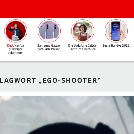
Deal
: Netflix
Samsung Galaxy
Die Vodafone CallYa-
Beste Handys 2026
günstiger
S26: Alle Preise
Tarife im Überblick
bekommen
HLAGWORT „EGO-SHOOTER“